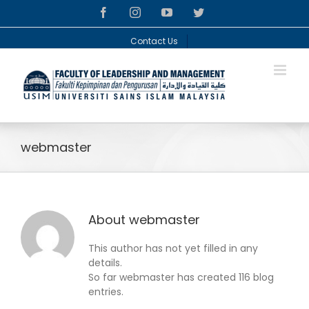
Skip
facebook
instagram
youtube
twitter
to
content
Contact Us
webmaster
About
webmaster
This author has not yet filled in any
details.
So far webmaster has created 116 blog
entries.