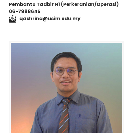
Pembantu Tadbir N1 (P
erkeranian/Operasi)
06-7988645
qashrina@usim.edu.my