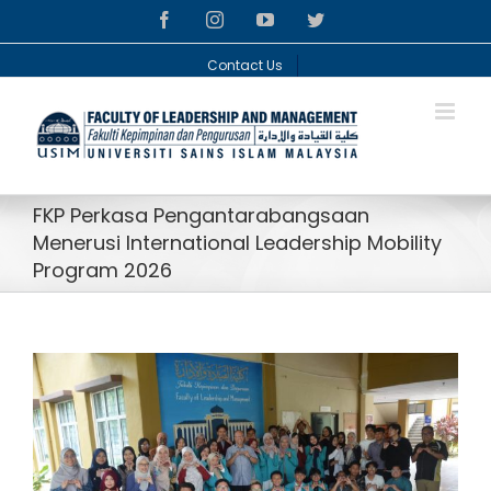
Skip
facebook
instagram
youtube
twitter
to
content
Contact Us
FKP Perkasa Pengantarabangsaan
Menerusi International Leadership Mobility
Program 2026
View
Larger
Image